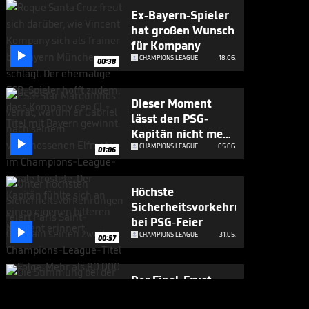
Ex-Bayern-Spieler
hat großen Wunsch
für Kompany

CHAMPIONS LEAGUE
18.06.
00:38
Dieser Moment
lässt den PSG-
Kapitän nicht mehr

los
CHAMPIONS LEAGUE
05.06.
01:06
Höchste
Sicherheitsvorkehrungen
bei PSG-Feier

CHAMPIONS LEAGUE
31.05.
00:57
Der Final-Frust
richtet sich auch an