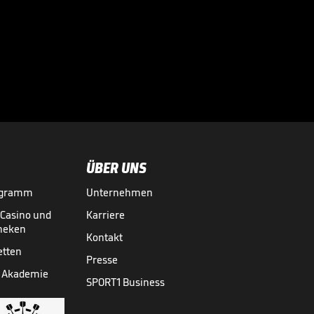
Hoeneß schießt
gegen Engländer:
"Haben sich

unmöglich
EM
11.07.
02:45
verhalten!"
ÜBER UNS
ogramm
Unternehmen
-Casino und
Karriere
theken
Kontakt
etten
Presse
 Akademie
SPORT1 Business