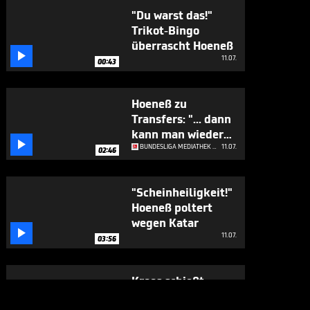
"Du warst das!"
Trikot-Bingo
überrascht Hoeneß

11.07.
00:43
Hoeneß zu
Transfers: "... dann
kann man wieder

richtig investieren"
BUNDESLIGA MEDIATHEK HIGHLIGHTS
11.07.
02:46
"Scheinheiligkeit!"
Hoeneß poltert
wegen Katar

11.07.
03:56
Kroos schießt
gegen Hoeneß