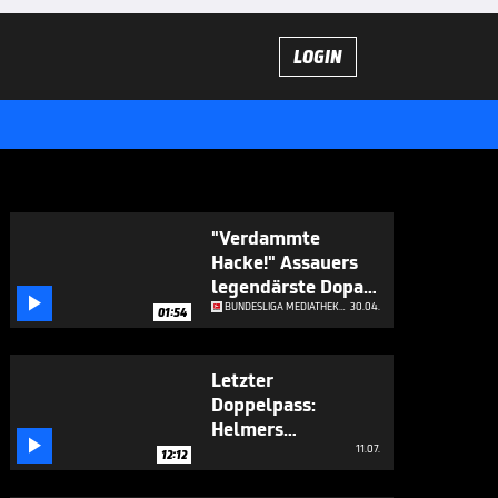
LOGIN
"Verdammte
Hacke!" Assauers
legendärste Dopa-

Momente
BUNDESLIGA MEDIATHEK HIGHLIGHTS
30.04.
01:54
Letzter
Doppelpass:
Helmers

emotionaler
11.07.
12:12
Abschied im Video