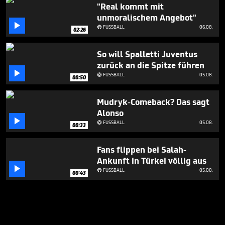
"Real kommt mit
unmoralischem Angebot"

FUSSBALL
06.08.

02:26
So will Spalletti Juventus
zurück an die Spitze führen

FUSSBALL
05.08.

00:50
Mudryk-Comeback? Das sagt
Alonso

FUSSBALL
05.08.

00:33
Fans flippen bei Salah-
Ankunft in Türkei völlig aus

FUSSBALL
05.08.

00:43