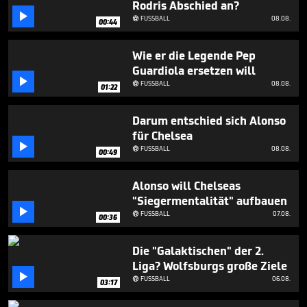
Rodris Abschied an?
1

minute,
FUSSBALL
08.08.

00:44
37
seconds
Wie er die Legende Pep
Guardiola ersetzen will

FUSSBALL
08.08.

01:22
Darum entschied sich Alonso
für Chelsea

FUSSBALL
08.08.

00:49
Alonso will Chelseas
"Siegermentalität" aufbauen

FUSSBALL
07.08.

00:36
Die "Galaktischen" der 2.
Liga? Wolfsburgs große Ziele

FUSSBALL
06.08.

03:17