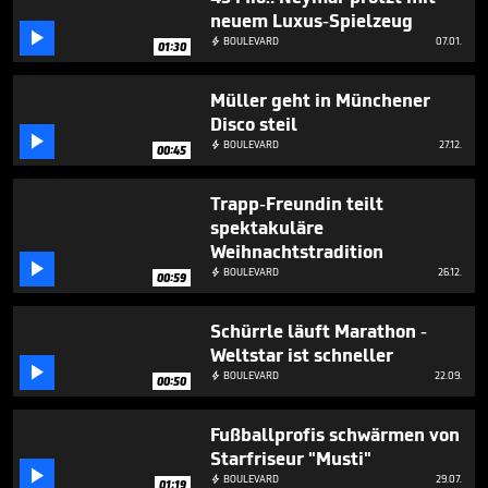
1
neuem Luxus-Spielzeug
minute,

BOULEVARD
07.01.

1
01:30
second
Müller geht in Münchener
Disco steil

BOULEVARD
27.12.

00:45
Trapp-Freundin teilt
spektakuläre
Weihnachtstradition

BOULEVARD
26.12.

00:59
Schürrle läuft Marathon -
Weltstar ist schneller

BOULEVARD
22.09.

00:50
Fußballprofis schwärmen von
Starfriseur "Musti"

BOULEVARD
29.07.

01:19