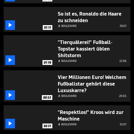
So ist es, Ronaldo die Haare
zu schneiden

BOULEVARD
29.07.

01:11
"Tierquälerei!" Fußball-
Topstar kassiert üblen
Shitstorm

BOULEVARD
22.06.

01:19
Vier Millionen Euro! Welchem
Fußballstar gehört diese
Luxuskarre?

BOULEVARD
20.03.

00:53
"Respektlos!" Kroos wird zur
Maschine

BOULEVARD
25.07.

02:31