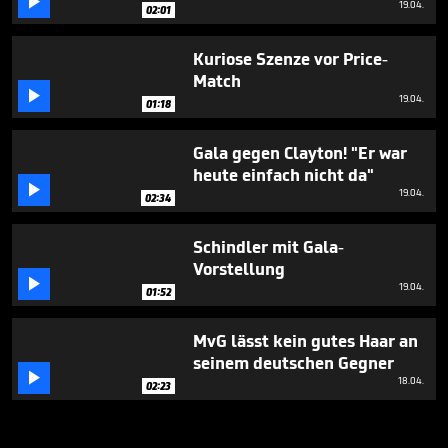

19.04.
02:01
Kuriose Szenze vor Price-
Match

19.04.
01:18
Gala gegen Clayton! "Er war
heute einfach nicht da"

19.04.
02:34
Schindler mit Gala-
Vorstellung

19.04.
01:52
MvG lässt kein gutes Haar an
seinem deutschen Gegner

18.04.
02:23