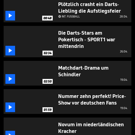
2
Plötzlich crasht ein Darts-
minutes,
Liebling die Aufstiegsfeier
55

INT. FUSSBALL
28.04.
seconds

00:48
Die Darts-Stars am
Pokertisch - SPORT1 war
mittendrin

26.04.
02:34
Matchdart-Drama um
Schindler

19.04.
02:50
Nummer zehn perfekt! Price-
Show vor deutschen Fans

19.04.
01:59
Novum im niederländischen
Kracher