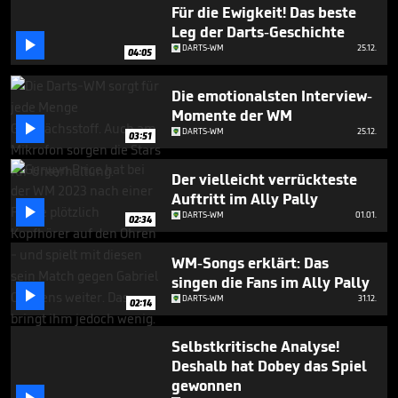
2
Für die Ewigkeit! Das beste
minutes,
Leg der Darts-Geschichte
19

DARTS-WM
25.12.
seconds
04:05
Die emotionalsten Interview-
Momente der WM

DARTS-WM
25.12.
03:51
Der vielleicht verrückteste
Auftritt im Ally Pally

DARTS-WM
01.01.
02:34
WM-Songs erklärt: Das
singen die Fans im Ally Pally

DARTS-WM
31.12.
02:14
Selbstkritische Analyse!
Deshalb hat Dobey das Spiel
gewonnen