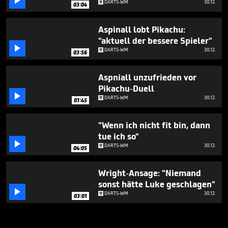

DARTS-WM
30.12.
03:04
Aspinall lobt Pikachu:
"aktuell der bessere Spieler"

DARTS-WM
30.12.
03:56
Aspniall unzufrieden vor
Pikachu-Duell

DARTS-WM
30.12.
01:45
"Wenn ich nicht fit bin, dann
tue ich so"

DARTS-WM
30.12.
04:05
Wright-Ansage: "Niemand
sonst hätte Luke geschlagen"

DARTS-WM
30.12.
03:01