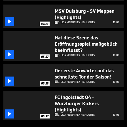
MSV Duisburg - SV Meppen
(Highlights)

3. LIGA MEDIATHEK HIGHLIGHTS
10.08.
05:33
Hat diese Szene das
Eröffnungsspiel maßgeblich
beeinflusst?

3. LIGA MEDIATHEK HIGHLIGHTS
10.08.
05:57
Der erste Anwärter auf das
schnellste Tor der Saison!

3. LIGA MEDIATHEK HIGHLIGHTS
10.08.
05:28
FC Ingolstadt 04 -
Würzburger Kickers
(Highlights)

3. LIGA MEDIATHEK HIGHLIGHTS
10.08.
05:37