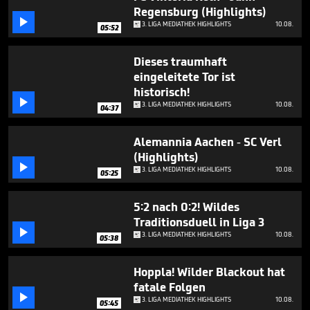
minute,
Regensburg (Highlights)
8

3. LIGA MEDIATHEK HIGHLIGHTS
10.08.
seconds
05:52
Dieses traumhaft
eingeleitete Tor ist
historisch!

3. LIGA MEDIATHEK HIGHLIGHTS
10.08.
04:37
Alemannia Aachen - SC Verl
(Highlights)

3. LIGA MEDIATHEK HIGHLIGHTS
10.08.
05:25
5:2 nach 0:2! Wildes
Traditionsduell in Liga 3

3. LIGA MEDIATHEK HIGHLIGHTS
10.08.
05:38
Hoppla! Wilder Blackout hat
fatale Folgen

3. LIGA MEDIATHEK HIGHLIGHTS
10.08.
05:45