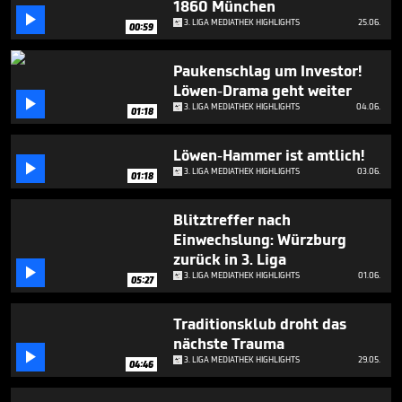
1860 München
minutes,

10
3. LIGA MEDIATHEK HIGHLIGHTS
25.06.
00:59
seconds
Paukenschlag um Investor!
Löwen-Drama geht weiter

3. LIGA MEDIATHEK HIGHLIGHTS
04.06.
01:18
Löwen-Hammer ist amtlich!

3. LIGA MEDIATHEK HIGHLIGHTS
03.06.
01:18
Blitztreffer nach
Einwechslung: Würzburg
zurück in 3. Liga

3. LIGA MEDIATHEK HIGHLIGHTS
01.06.
05:27
Traditionsklub droht das
nächste Trauma

3. LIGA MEDIATHEK HIGHLIGHTS
29.05.
04:46