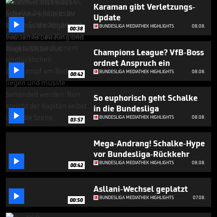
3
Karaman gibt Verletzungs-
minutes,
Update
48

BUNDESLIGA MEDIATHEK HIGHLIGHTS
08.08.
seconds
00:38
Champions League? VfB-Boss
ordnet Anspruch ein

BUNDESLIGA MEDIATHEK HIGHLIGHTS
08.08.
00:42
So euphorisch geht Schalke
in die Bundesliga

BUNDESLIGA MEDIATHEK HIGHLIGHTS
08.08.
03:57
Mega-Andrang! Schalke-Hype
vor Bundesliga-Rückkehr

BUNDESLIGA MEDIATHEK HIGHLIGHTS
08.08.
00:42
Asllani-Wechsel geplatzt

BUNDESLIGA MEDIATHEK HIGHLIGHTS
07.08.
00:50