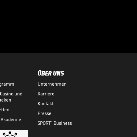
Sendung verpasst?
Der CHECK24
Doppelpass mit

Daum und Basler
28.03.
1:47:32
Sendung verpasst?
Der CHECK24
Doppelpass mit

Mintzlaff
21.03.
1:47:00
ÜBER UNS
ogramm
Unternehmen
So will Spalletti
Juventus zurück an
-Casino und
Karriere
die Spitze führen
theken

Kontakt
FUSSBALL
05.08.

00:50
etten
Presse
 Akademie
SPORT1 Business
Mudryk-
Comeback? Das