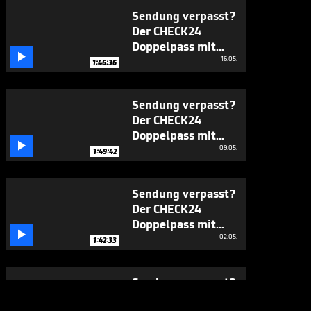
Sendung verpasst?
Der CHECK24
Doppelpass mit

Großkreutz und
16.05.
1:46:36
Helmes
Sendung verpasst?
Der CHECK24
Doppelpass mit

Meyer und Basler
09.05.
1:49:42
Sendung verpasst?
Der CHECK24
Doppelpass mit

Struth und
02.05.
1:42:33
Goeßling
Sendung verpasst?
Der CHECK24