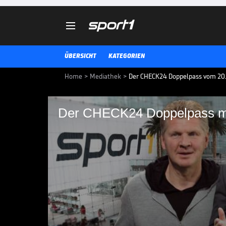

ÜBERSICHT
KATEGORIEN
Home
>
Mediathek
>
Der CHECK24 Doppelpass vom 20.0
Der CHECK24 Doppelpass mi
Der CHECK24 Doppelp
Der CHECK24 Doppelpass vom 20.
Sportdirektor von Borussia Mön
Effenberg.
FUSSBALL