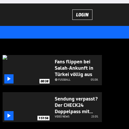
LOGIN
Fans flippen bei
Salah-Ankunft in
Türkei völlig aus

FUSSBALL
05.08.

00:38
Sendung verpasst?
Der CHECK24
Doppelpass mit

Neururer und Thon
VIDEO NEWS
23.05.
1:51:56