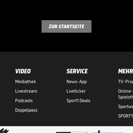
ZUR STARTSEITE
VIDEO
SERVICE
MEHR
Mediathek
News-App
TV-Pr
Livestream
Liveticker
Online
Spielo
Podcasts
Sport1 Deals
Sportw
Doppelpass
SPORT1