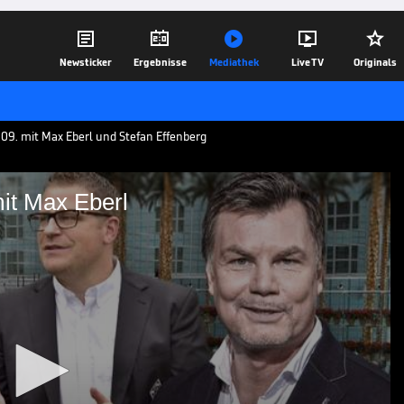





Newsticker
Ergebnisse
Mediathek
Live TV
Originals
9. mit Max Eberl und Stefan Effenberg
t Max Eberl
ass mit Max Eberl
 September mit Max Eberl,
chengladbach und SPORT1 Experte Stefan
20.09.20