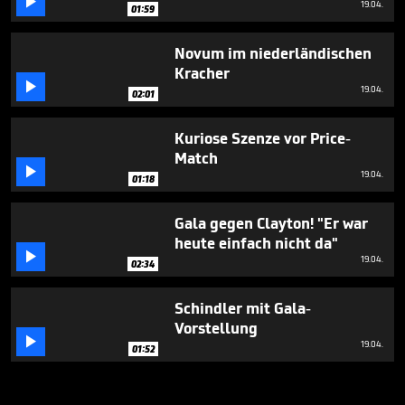

19.04.
01:59
Novum im niederländischen
Kracher

19.04.
02:01
Kuriose Szenze vor Price-
Match

19.04.
01:18
Gala gegen Clayton! "Er war
heute einfach nicht da"

19.04.
02:34
Schindler mit Gala-
Vorstellung

19.04.
01:52