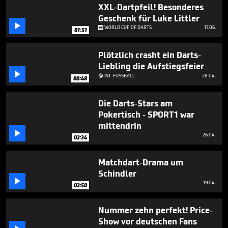
1
XXL-Dartpfeil! Besonderes
minute,
Geschenk für Luke Littler
13

WORLD CUP OF DARTS
17.06.
seconds
01:51
Plötzlich crasht ein Darts-
Liebling die Aufstiegsfeier

INT. FUSSBALL
28.04.

00:48
Die Darts-Stars am
Pokertisch - SPORT1 war
mittendrin

26.04.
02:34
Matchdart-Drama um
Schindler

19.04.
02:50
Nummer zehn perfekt! Price-
Show vor deutschen Fans