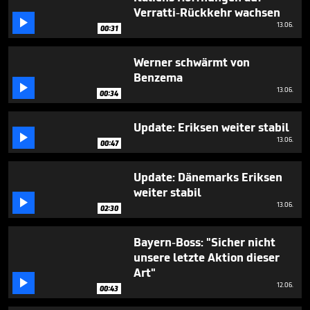
29
Verratti-Rückkehr wachsen
seconds

13.06.
00:31
Werner schwärmt von
Benzema

13.06.
00:34
Update: Eriksen weiter stabil

13.06.
00:47
Update: Dänemarks Eriksen
weiter stabil

13.06.
02:30
Bayern-Boss: "Sicher nicht
unsere letzte Aktion dieser
Art"

12.06.
00:43