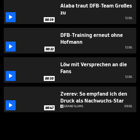
Alaba traut DFB-Team Großes
zu

12.06.
00:39
DFB-Training erneut ohne
Hofmann

12.06.
00:22
Löw mit Versprechen an die
Fans

12.06.
00:30
Zverev: So empfand ich den
Druck als Nachwuchs-Star

GRAND SLAMS
09.06.
00:47