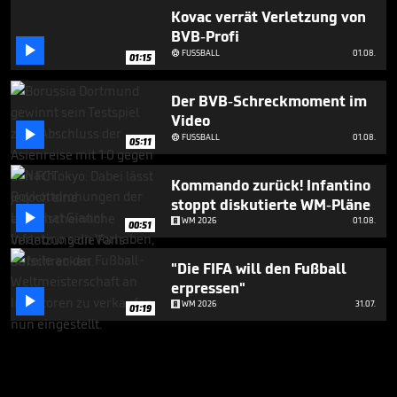
Kovac verrät Verletzung von
BVB-Profi

FUSSBALL
01.08.

01:15
Der BVB-Schreckmoment im
Video

FUSSBALL
01.08.

05:11
Kommando zurück! Infantino
stoppt diskutierte WM-Pläne

WM 2026
01.08.
00:51
"Die FIFA will den Fußball
erpressen"

WM 2026
31.07.
01:19