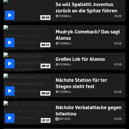
2
So will Spalletti Juventus
minutes,
zurück an die Spitze führen
13

seconds
FUSSBALL
05.08.

00:50
Mudryk-Comeback? Das sagt
Alonso

FUSSBALL
05.08.

00:33
Großes Lob für Alonso

FUSSBALL
05.08.

00:23
Nächste Station für ter
Stegen steht fest

FUSSBALL
04.08.

00:40
Nächste Verbalattacke gegen
Infantino

WM 2026
02.08.
01:37