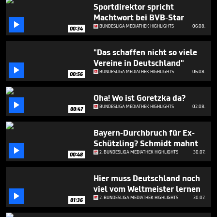
24
Sportdirektor spricht
seconds
Machtwort bei BVB-Star

BUNDESLIGA MEDIATHEK HIGHLIGHTS
06.08.
00:34
"Das schaffen nicht so viele
Vereine in Deutschland"

BUNDESLIGA MEDIATHEK HIGHLIGHTS
06.08.
00:56
Oha! Wo ist Goretzka da?

BUNDESLIGA MEDIATHEK HIGHLIGHTS
02.08.
00:47
Bayern-Durchbruch für Ex-
Schützling? Schmidt mahnt

2. BUNDESLIGA MEDIATHEK HIGHLIGHTS
30.07.
00:48
Hier muss Deutschland noch
viel vom Weltmeister lernen

2. BUNDESLIGA MEDIATHEK HIGHLIGHTS
30.07.
01:36