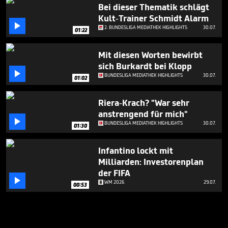
Bei dieser Thematik schlägt
Kult-Trainer Schmidt Alarm

2. BUNDESLIGA MEDIATHEK HIGHLIGHTS
30.07.
01:22
Mit diesen Worten bewirbt
sich Burkardt bei Klopp

BUNDESLIGA MEDIATHEK HIGHLIGHTS
30.07.
01:02
Riera-Krach? "War sehr
anstrengend für mich"

BUNDESLIGA MEDIATHEK HIGHLIGHTS
30.07.
01:30
Infantino lockt mit
Milliarden: Investorenplan
der FIFA

WM 2026
29.07.
00:53