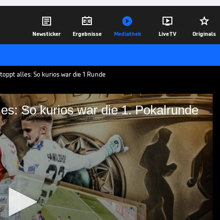





Newsticker
Ergebnisse
Mediathek
Live TV
Originals
oppt alles: So kurios war die 1 Runde
les: So kurios war die 1. Pokalrunde
toppt alles: So kurios war
 sich. Neben vielen Traumtoren, gab es
.
15.09.20