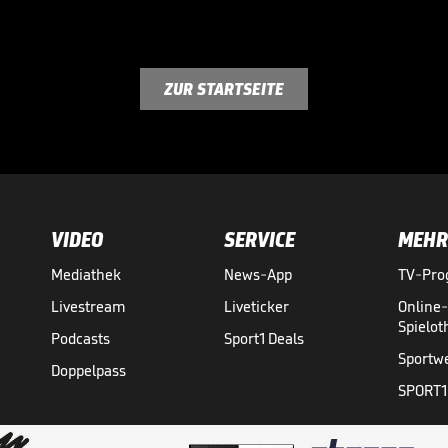
ZUR STARTSEITE
VIDEO
SERVICE
MEHR
Mediathek
News-App
TV-Pr
Livestream
Liveticker
Online
Spielo
Podcasts
Sport1 Deals
Sportw
Doppelpass
SPORT1