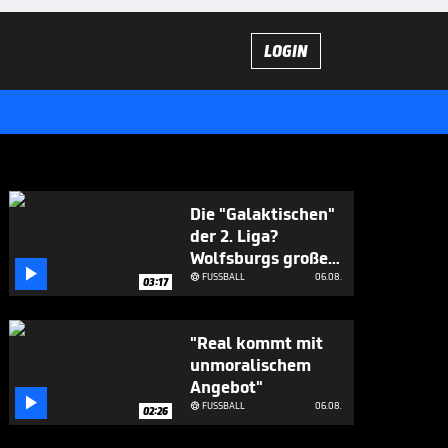
LOGIN
Die "Galaktischen"
der 2. Liga?
Wolfsburgs große

Ziele
FUSSBALL
06.08.

03:17
"Real kommt mit
unmoralischem
Angebot"

FUSSBALL
06.08.

02:26