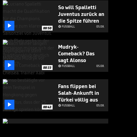
So will Spalletti
Juventus zurück an
die Spitze führen

FUSSBALL
05.08.

00:50
Mudryk-
Comeback? Das
sagt Alonso

FUSSBALL
05.08.

00:33
Fans flippen bei
Salah-Ankunft in
Türkei völlig aus

FUSSBALL
05.08.

00:43
Großes Lob für
Alonso