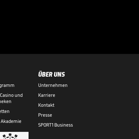
Der BVB-
Schreckmoment im
Video

FUSSBALL
01.08.

05:11
ÜBER UNS
ogramm
Unternehmen
-Casino und
Karriere
theken
Kontakt
etten
Presse
 Akademie
SPORT1 Business