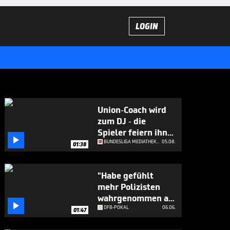
LOGIN
Union-Coach wird
zum DJ - die
Spieler feiern ihn

ab
BUNDESLIGA MEDIATHEK HIGHLIGHTS
05.08.
01:38
"Habe gefühlt
mehr Polizisten
wahrgenommen als

Zuschauer"
DFB-POKAL
06.06.
01:47