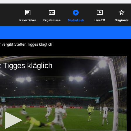





Newsticker
Ergebnisse
Mediathek
Live TV
Originals
vergibt Steffen Tigges kläglich
 Tigges kläglich
 vergibt Tigges kläglich
chkeit auf dem Kopf, aber der BVB-
itert an der Latte.
26.10.21