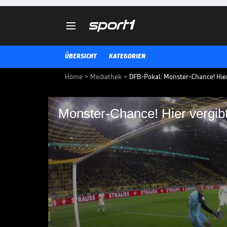

ÜBERSICHT
KATEGORIEN
Home
>
Mediathek
>
DFB-Pokal: Monster-Chance! Hier 
Monster-Chance! Hier vergibt
Monster-Chance! Hier
Steffen Tigges hat die XXL-Mögli
Stürmer lässt sie liegen und sche
DFB-POKAL