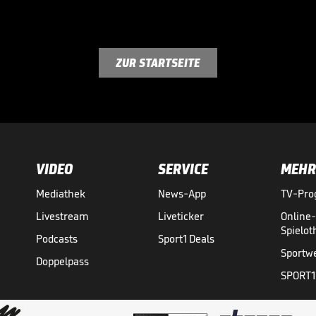
ZUR STARTSEITE
VIDEO
SERVICE
MEHR
Mediathek
News-App
TV-Pr
Livestream
Liveticker
Online
Spielo
Podcasts
Sport1 Deals
Sportw
Doppelpass
SPORT1