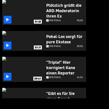
Plötzlich grüßt die
ARD-Moderatorin
ihren Ex

DFB-POKAL
06.06.
01:20
Pokal-Los sorgt für
pure Ekstase

DFB-POKAL
06.06.
03:21
"Triple!" Hier
korrigiert Kane
einen Reporter

DFB-POKAL
24.05.
00:43
"Gibt es für Sie
einen Grund,
Bayern zu

DFB-POKAL
24.05.