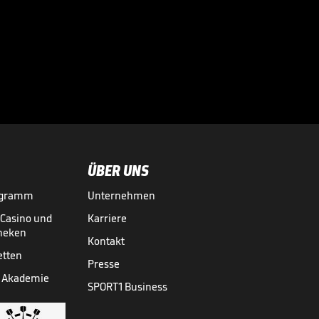
"Für mich klar der
weltbeste
Stürmer"

DFB-POKAL
23.05.
02:08
ÜBER UNS
ogramm
Unternehmen
-Casino und
Karriere
theken
Kontakt
etten
Presse
 Akademie
SPORT1 Business