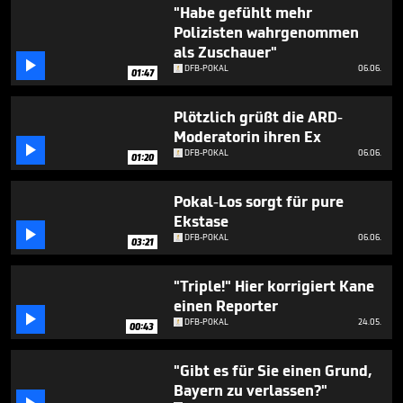
3
"Habe gefühlt mehr
minutes,
Polizisten wahrgenommen
39
als Zuschauer"
seconds

DFB-POKAL
06.06.
01:47
Plötzlich grüßt die ARD-
Moderatorin ihren Ex

DFB-POKAL
06.06.
01:20
Pokal-Los sorgt für pure
Ekstase

DFB-POKAL
06.06.
03:21
"Triple!" Hier korrigiert Kane
einen Reporter

DFB-POKAL
24.05.
00:43
"Gibt es für Sie einen Grund,
Bayern zu verlassen?"