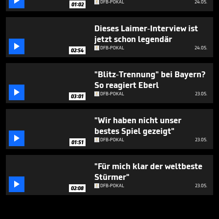

DFB-POKAL
24.05.
01:02
Dieses Laimer-Interview ist
jetzt schon legendär

DFB-POKAL
24.05.
02:54
"Blitz-Trennung" bei Bayern?
So reagiert Eberl

DFB-POKAL
23.05.
03:01
"Wir haben nicht unser
bestes Spiel gezeigt"

DFB-POKAL
23.05.
01:51
"Für mich klar der weltbeste
Stürmer"

DFB-POKAL
23.05.
02:08