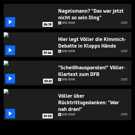
Nagelsmann? "Das war jetzt
nicht so sein Ding"

DFB-TEAM
27.07.
04:19
Hier legt Völler die Kimmich-
Debatte in Klopps Hände

DFB-TEAM
27.07.
01:44
"Scheißhausparolen!" Völler-
Klartext zum DFB

DFB-TEAM
27.07.
02:22
Völler über
Rücktrittsgedanken: "War
nah dran!"

DFB-TEAM
27.07.
01:59