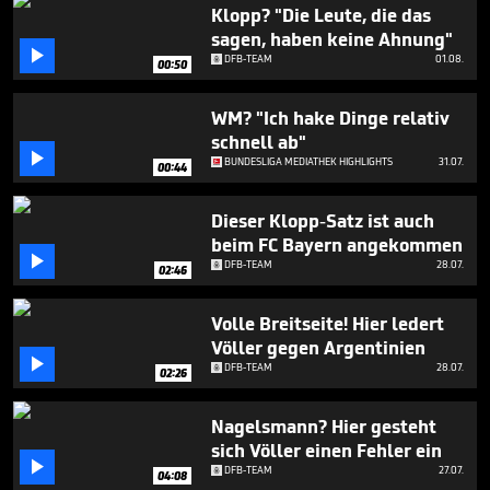
2
Klopp? "Die Leute, die das
minutes,
sagen, haben keine Ahnung"
29

DFB-TEAM
01.08.
seconds
00:50
WM? "Ich hake Dinge relativ
schnell ab"

BUNDESLIGA MEDIATHEK HIGHLIGHTS
31.07.
00:44
Dieser Klopp-Satz ist auch
beim FC Bayern angekommen

DFB-TEAM
28.07.
02:46
Volle Breitseite! Hier ledert
Völler gegen Argentinien

DFB-TEAM
28.07.
02:26
Nagelsmann? Hier gesteht
sich Völler einen Fehler ein

DFB-TEAM
27.07.
04:08