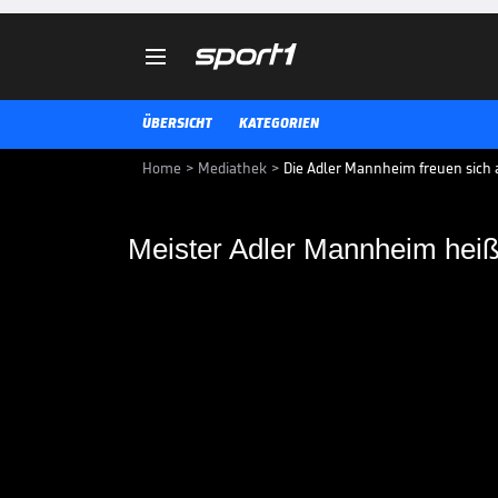

ÜBERSICHT
KATEGORIEN
Home
>
Mediathek
>
Die Adler Mannheim freuen sich 
Meister Adler Mannheim hei
Meister Adler Mannhe
Champions Hockey L
Der deutsche Meister Adler Man
League beweisen, dass man gut 
mitzuspielen.