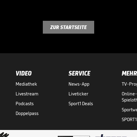
ZUR STARTSEITE
VIDEO
SERVICE
MEHR
Mediathek
News-App
TV-Pr
Livestream
Liveticker
Online
Spielo
Podcasts
Sport1 Deals
Sportw
Doppelpass
SPORT1