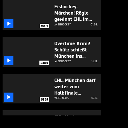
Eishockey-
Märchen! Rögle
gewinnt CHL im

ersten Anlauf
EISHOCKEY
01.03.

02:37
Overtime-Krimi!
Schütz schießt
München ins

Halbfinale
EISHOCKEY
14.12.

03:19
CHL: München darf
weiter vom
Halbfinale

träumen
VIDEO NEWS
07.12.
02:28
CHL: Nach
umkämpftem