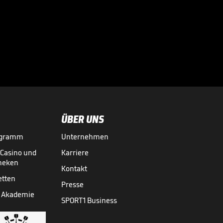
Traum-
Kombinationen!
Lausanne zaubert

in Mannheim
EISHOCKEY
13.10.

02:36
ÜBER UNS
ogramm
Unternehmen
-Casino und
Karriere
theken
Kontakt
etten
Presse
 Akademie
SPORT1 Business