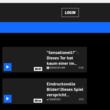
LOGIN
"Sensationell!"´-
Dieses Tor hat
kaum einer im

Stadion gesehen
EISHOCKEY-WM
11.05.
06:07
Eindrucksvolle
Bilder! Dieses Spiel
verspricht

Spektakel
EISHOCKEY
31.12.

00:44