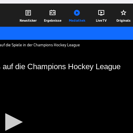





Newsticker
Ergebnisse
Mediathek
Live TV
Originals
auf die Spiele in der Champions Hockey League
ß auf die Champions Hockey League
im heiß auf die
eague
nheim will in der Champions Hockey
genug ist, um im Konzert der Großen