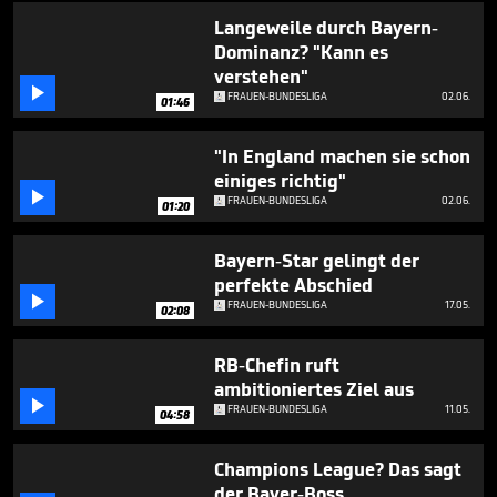
minute,
31
Langeweile durch Bayern-
seconds
Dominanz? "Kann es
verstehen"

FRAUEN-BUNDESLIGA
02.06.
01:46
"In England machen sie schon
einiges richtig"

FRAUEN-BUNDESLIGA
02.06.
01:20
Bayern-Star gelingt der
perfekte Abschied

FRAUEN-BUNDESLIGA
17.05.
02:08
RB-Chefin ruft
ambitioniertes Ziel aus

FRAUEN-BUNDESLIGA
11.05.
04:58
Champions League? Das sagt
der Bayer-Boss