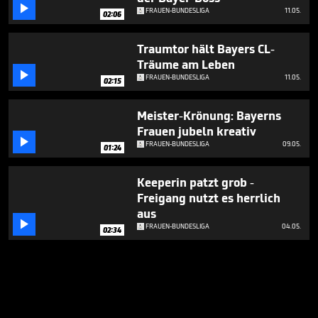

FRAUEN-BUNDESLIGA
11.05.
02:06
Traumtor hält Bayers CL-
Träume am Leben

FRAUEN-BUNDESLIGA
11.05.
02:15
Meister-Krönung: Bayerns
Frauen jubeln kreativ

FRAUEN-BUNDESLIGA
09.05.
01:24
Keeperin patzt grob -
Freigang nutzt es herrlich
aus

FRAUEN-BUNDESLIGA
04.05.
02:34