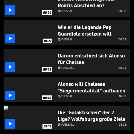
2
Rodris Abschied an?
minutes,

FUSSBALL
08.08.

25
00:44
seconds
Wie er die Legende Pep
Guardiola ersetzen will

FUSSBALL
08.08.

01:22
Darum entschied sich Alonso
für Chelsea

FUSSBALL
08.08.

00:49
Alonso will Chelseas
"Siegermentalität" aufbauen

FUSSBALL
07.08.

00:36
Die "Galaktischen" der 2.
Liga? Wolfsburgs große Ziele

FUSSBALL
06.08.

03:17