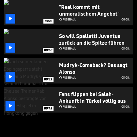
"Real kommt mit
unmoralischem Angebot"

FUSSBALL
06.08.

02:26
So will Spalletti Juventus
zurück an die Spitze führen

FUSSBALL
05.08.

00:50
Mudryk-Comeback? Das sagt
Alonso

FUSSBALL
05.08.

00:33
Fans flippen bei Salah-
Ankunft in Türkei völlig aus

FUSSBALL
05.08.

00:43