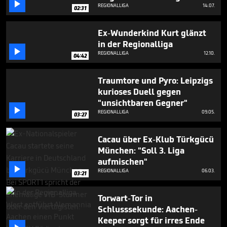

REGIONALLIGA
14.07.
02:31
Ex-Wunderkind Kurt glänzt
in der Regionalliga

REGIONALLIGA
12.10.
04:42
Traumtore und Pyro: Leipzigs
kurioses Duell gegen
"unsichtbaren Gegner"

REGIONALLIGA
09.05.
03:27
Cacau über Ex-Klub Türkgücü
München: "Soll 3. Liga
aufmischen"

REGIONALLIGA
06.03.
03:21
Torwart-Tor in
Schlusssekunde: Aachen-
Keeper sorgt für irres Ende