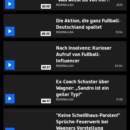
minutes,

REGIONALLIGA
26.10.
24
02:30
seconds
Die Aktion, die ganz Fußball-
Deutschland spaltet

REGIONALLIGA
10.04.
05:35
Nach Insolvenz: Kurioser
Aufruf von Fußball-
Influencer

REGIONALLIGA
04.04.
02:37
Ex-Coach Schuster über
Wagner: „Sandro ist ein
geiler Typ!“

REGIONALLIGA
21.09.
04:17
"Keine Scheißhaus-Parolen!"
Sprüche-Feuerwerk bei
Wagners Vorstellung