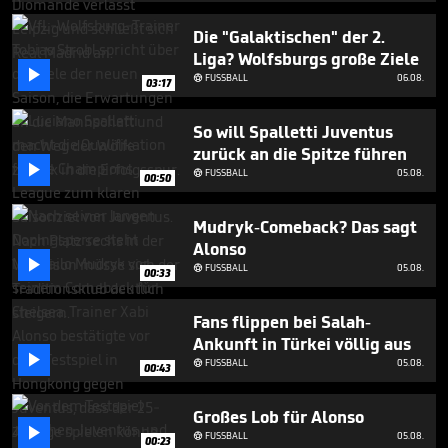
9
minutes,
Die "Galaktischen" der 2.
3
Liga? Wolfsburgs große Ziele
seconds

FUSSBALL
06.08.

03:17
So will Spalletti Juventus
zurück an die Spitze führen

FUSSBALL
05.08.

00:50
Mudryk-Comeback? Das sagt
Alonso

FUSSBALL
05.08.

00:33
Fans flippen bei Salah-
Ankunft in Türkei völlig aus

FUSSBALL
05.08.

00:43
Großes Lob für Alonso

FUSSBALL
05.08.

00:23