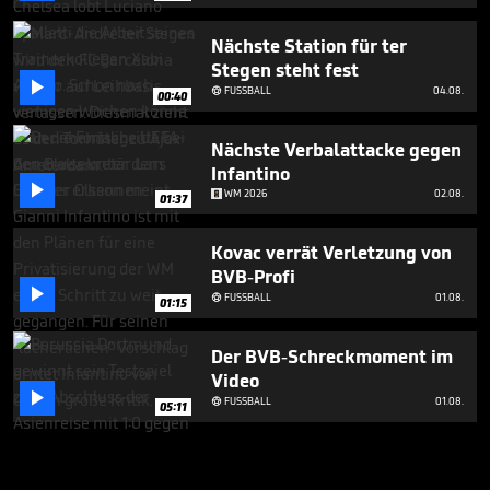
Nächste Station für ter
Stegen steht fest

FUSSBALL
04.08.

00:40
Nächste Verbalattacke gegen
Infantino

WM 2026
02.08.
01:37
Kovac verrät Verletzung von
BVB-Profi

FUSSBALL
01.08.

01:15
Der BVB-Schreckmoment im
Video

FUSSBALL
01.08.

05:11