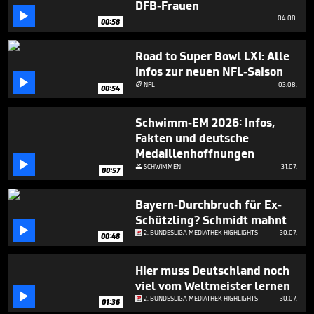
DFB-Frauen
minute,

2
04.08.
00:58
seconds
Road to Super Bowl LXI: Alle
Infos zur neuen NFL-Saison

NFL
03.08.

00:54
Schwimm-EM 2026: Infos,
Fakten und deutsche
Medaillenhoffnungen

SCHWIMMEN
31.07.

00:57
Bayern-Durchbruch für Ex-
Schützling? Schmidt mahnt

2. BUNDESLIGA MEDIATHEK HIGHLIGHTS
30.07.
00:48
Hier muss Deutschland noch
viel vom Weltmeister lernen

2. BUNDESLIGA MEDIATHEK HIGHLIGHTS
30.07.
01:36