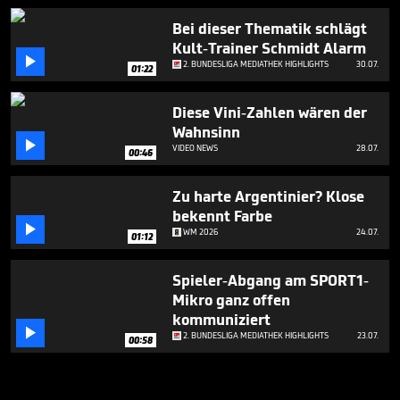
Bei dieser Thematik schlägt
Kult-Trainer Schmidt Alarm

2. BUNDESLIGA MEDIATHEK HIGHLIGHTS
30.07.
01:22
Diese Vini-Zahlen wären der
Wahnsinn

VIDEO NEWS
28.07.
00:46
Zu harte Argentinier? Klose
bekennt Farbe

WM 2026
24.07.
01:12
Spieler-Abgang am SPORT1-
Mikro ganz offen
kommuniziert

2. BUNDESLIGA MEDIATHEK HIGHLIGHTS
23.07.
00:58