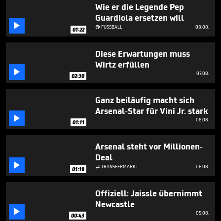
seconds
Wie er die Legende Pep
Guardiola ersetzen will

FUSSBALL
08.08.

01:22
Diese Erwartungen muss
Wirtz erfüllen

07.08.
02:30
Ganz beiläufig macht sich
Arsenal-Star für Vini Jr. stark

06.08.
01:11
Arsenal steht vor Millionen-
Deal

TRANSFERMARKT
06.08.

01:19
Offiziell: Jaissle übernimmt
Newcastle

05.08.
00:43