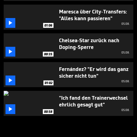
Maresca über City-Transfers:
"Alles kann passieren"

05.08.
01:06
Chelsea-Star zurück nach
Doping-Sperre

05.08.
00:35
Fernández? "Er wird das ganz
sicher nicht tun"

05.08.
01:02
"Ich fand den Trainerwechsel
ehrlich gesagt gut"

05.08.
00:58