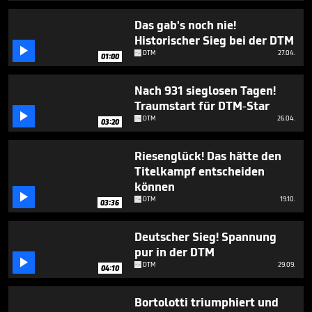
28
seconds
Das gab's noch nie!
Historischer Sieg bei der DTM

DTM
27.04.
01:00
Nach 931 sieglosen Tagen!
Traumstart für DTM-Star

DTM
26.04.
03:20
Riesenglück! Das hätte den
Titelkampf entscheiden
können

DTM
19.10.
03:36
Deutscher Sieg! Spannung
pur in der DTM

DTM
29.09.
04:10
Bortolotti triumphiert und