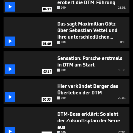
erobert die DTM-Führung

DTM
28.09.
04:31
Das sagt Maximilian Götz
über Sebastian Vettel und
ihre unterschiedlichen

Karrierewege
DTM
11.10.
03:40
Sensation: Porsche erstmals
in DTM am Start

DTM
16.08.
03:11
Hier verkündet Berger das
Überleben der DTM

DTM
20.09.
00:33
DTM-Boss erklärt: So sieht
der Zukunftsplan der Serie
aus

DTM
07.09.