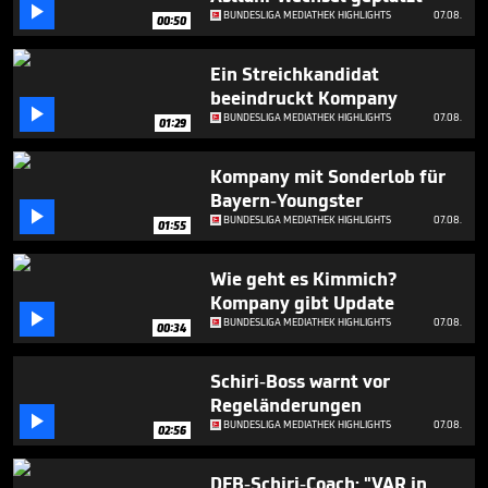

3
BUNDESLIGA MEDIATHEK HIGHLIGHTS
07.08.
00:50
minutes,
1
second
Ein Streichkandidat
beeindruckt Kompany

BUNDESLIGA MEDIATHEK HIGHLIGHTS
07.08.
01:29
Kompany mit Sonderlob für
Bayern-Youngster

BUNDESLIGA MEDIATHEK HIGHLIGHTS
07.08.
01:55
Wie geht es Kimmich?
Kompany gibt Update

BUNDESLIGA MEDIATHEK HIGHLIGHTS
07.08.
00:34
Schiri-Boss warnt vor
Regeländerungen

BUNDESLIGA MEDIATHEK HIGHLIGHTS
07.08.
02:56
DFB-Schiri-Coach: "VAR in