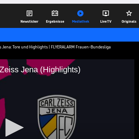





Newsticker
Ergebnisse
Mediathek
Live TV
Originals
iss Jena: Tore und Highlights | FLYERALARM Frauen-Bundesliga
 Zeiss Jena (Highlights)
 FC Carl Zeiss Jena
s Jena: Tore und Highlights |
a
12.11.21