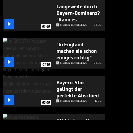
Langeweile durch
Bayern-Dominanz?
"Kann es

verstehen"
FRAUEN-BUNDESLIGA
02.06.
01:46
"In England
machen sie schon
einiges richtig"

FRAUEN-BUNDESLIGA
02.06.
01:20
Bayern-Star
gelingt der
perfekte Abschied

FRAUEN-BUNDESLIGA
17.05.
02:08
RB-Chefin ruft
ambitioniertes Ziel