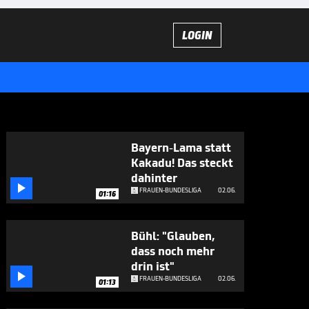
LOGIN
Bayern-Lama statt
Kakadu! Das steckt
dahinter

FRAUEN-BUNDESLIGA
02.06.
01:16
Bühl: "Glauben,
dass noch mehr
drin ist"

FRAUEN-BUNDESLIGA
02.06.
01:13