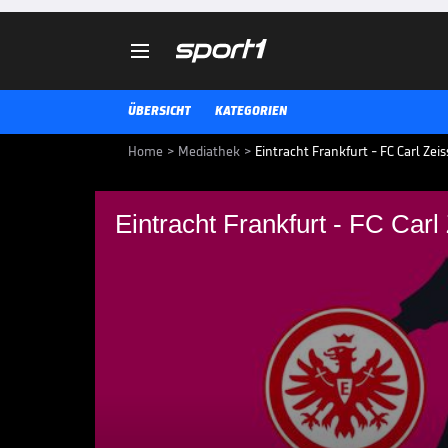

ÜBERSICHT
KATEGORIEN
Home
>
Mediathek
>
Eintracht Frankfurt - FC Carl Ze
Eintracht Frankfurt - FC Carl
Eintracht Frankfurt -
(Highlights)
Eintracht Frankfurt - FC Carl Zeis
FLYERALARM Frauen-Bundeslig
FRAUEN-BUNDESLIGA