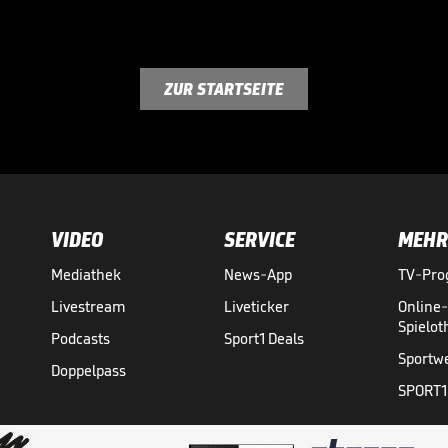
ZUR STARTSEITE
VIDEO
SERVICE
MEHR
Mediathek
News-App
TV-Pr
Livestream
Liveticker
Online
Spielo
Podcasts
Sport1 Deals
Sportw
Doppelpass
SPORT1