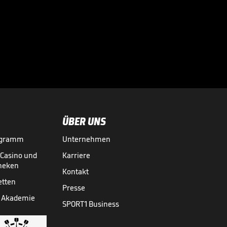
Keeperin patzt
grob - Freigang
nutzt es herrlich

aus
FRAUEN-BUNDESLIGA
04.05.
02:34
ÜBER UNS
ogramm
Unternehmen
-Casino und
Karriere
theken
Kontakt
etten
Presse
 Akademie
SPORT1 Business