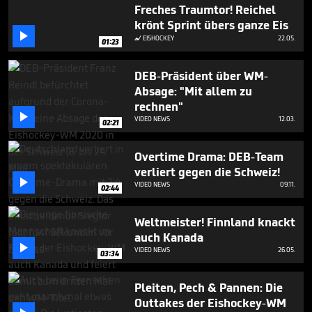
1
Freches Traumtor! Reichel
minute,
krönt Sprint übers ganze Eis
42

EISHOCKEY
22.05.
seconds

01:23
DEB-Präsident über WM-
Absage: "Mit allem zu
rechnen"

VIDEO NEWS
12.03.
02:21
Overtime Drama: DEB-Team
verliert gegen die Schweiz!

VIDEO NEWS
09.11.
02:44
Weltmeister! Finnland knackt
auch Kanada

VIDEO NEWS
26.05.
03:34
Pleiten, Pech & Pannen: Die
Outtakes der Eishockey-WM