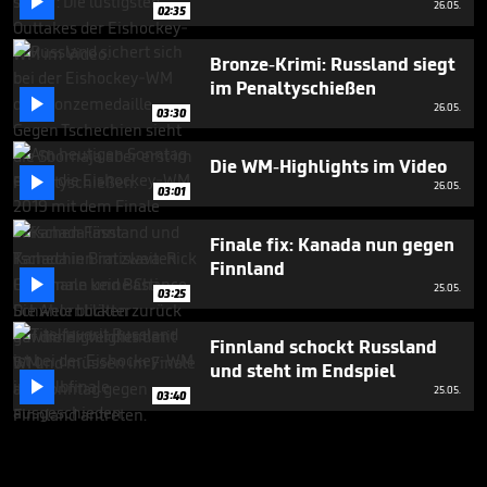

26.05.
02:35
Bronze-Krimi: Russland siegt
im Penaltyschießen

26.05.
03:30
Die WM-Highlights im Video

26.05.
03:01
Finale fix: Kanada nun gegen
Finnland

25.05.
03:25
Finnland schockt Russland
und steht im Endspiel

25.05.
03:40