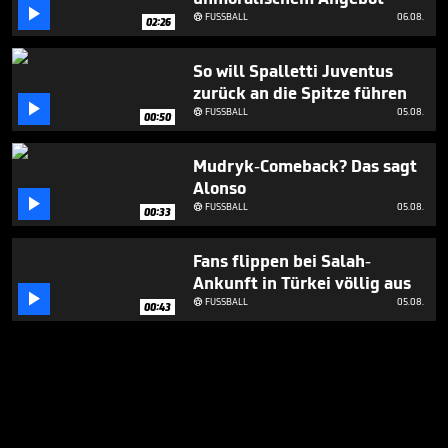

FUSSBALL
06.08.

02:26
So will Spalletti Juventus
zurück an die Spitze führen

FUSSBALL
05.08.

00:50
Mudryk-Comeback? Das sagt
Alonso

FUSSBALL
05.08.

00:33
Fans flippen bei Salah-
Ankunft in Türkei völlig aus

FUSSBALL
05.08.

00:43