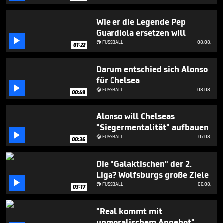
minutes,
1
second
Wie er die Legende Pep
Guardiola ersetzen will

FUSSBALL
08.08.

01:22
Darum entschied sich Alonso
für Chelsea

FUSSBALL
08.08.

00:49
Alonso will Chelseas
"Siegermentalität" aufbauen

FUSSBALL
07.08.

00:36
Die "Galaktischen" der 2.
Liga? Wolfsburgs große Ziele

FUSSBALL
06.08.

03:17
"Real kommt mit
unmoralischem Angebot"