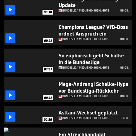
seconds
Update

BUNDESLIGA MEDIATHEK HIGHLIGHTS
08.08.
00:38
Champions League? VfB-Boss
ordnet Anspruch ein

BUNDESLIGA MEDIATHEK HIGHLIGHTS
08.08.
00:42
So euphorisch geht Schalke
in die Bundesliga

BUNDESLIGA MEDIATHEK HIGHLIGHTS
08.08.
03:57
Mega-Andrang! Schalke-Hype
vor Bundesliga-Rückkehr

BUNDESLIGA MEDIATHEK HIGHLIGHTS
08.08.
00:42
Asllani-Wechsel geplatzt

BUNDESLIGA MEDIATHEK HIGHLIGHTS
07.08.
00:50
Ein Streichkandidat