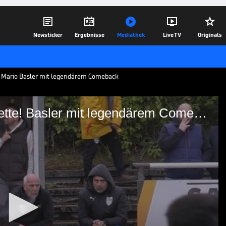





Newsticker
Ergebnisse
Mediathek
Live TV
Originals
e! Mario Basler mit legendärem Comeback
Erst Freistoß-Tor, dann Zigarette! Basler mit legendärem Comeback
nn Zigarette! Basler mit
ck
auf dem Rasen gefeiert! Der ehemalige
n SC Türkgücü Osnabrück die
gendären Auftritt hin.