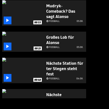
Mudryk-
Comeback? Das
sagt Alonso

FUSSBALL
05.08.

00:33
Großes Lob für
Alonso

FUSSBALL
05.08.

00:23
Nächste Station für
ter Stegen steht
fest

FUSSBALL
04.08.

00:40
Nächste
Verbalattacke
gegen Infantino