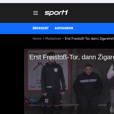

ÜBERSICHT
KATEGORIEN
Home
>
Mediathek
>
Erst Freistoß-Tor, dann Zigarett
Erst Freistoß-Tor, da
legendärem Comeba
Mario Basler hat sein Comeback 
Nationalspieler schnürte für de
Fußballschuhe und legte einen le