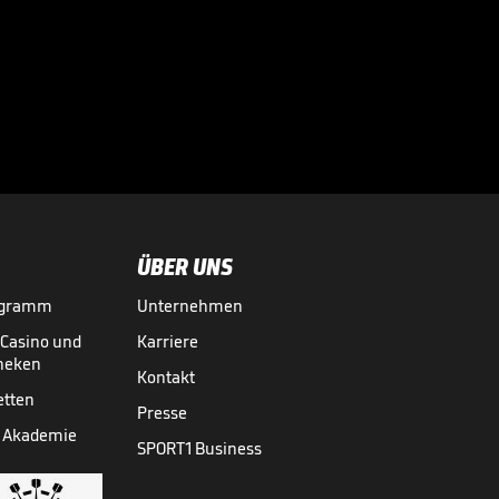
"Die FIFA will den
Fußball erpressen"

WM 2026
31.07.
01:19
ÜBER UNS
ogramm
Unternehmen
-Casino und
Karriere
theken
Kontakt
etten
Presse
 Akademie
SPORT1 Business