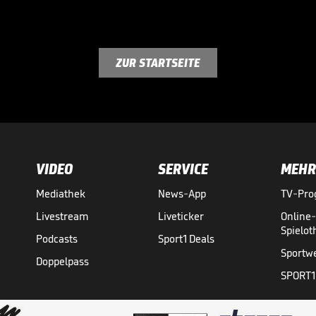
ZUR STARTSEITE
VIDEO
SERVICE
MEHR
Mediathek
News-App
TV-Pr
Livestream
Liveticker
Online
Spielo
Podcasts
Sport1 Deals
Sportw
Doppelpass
SPORT1