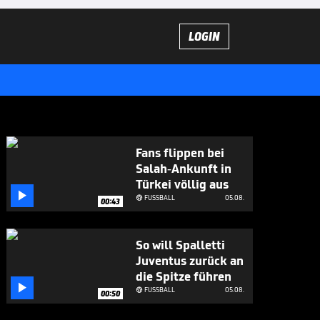
LOGIN
Fans flippen bei
Salah-Ankunft in
Türkei völlig aus

FUSSBALL
05.08.

00:43
So will Spalletti
Juventus zurück an
die Spitze führen

FUSSBALL
05.08.

00:50