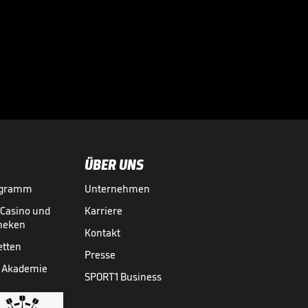
bewirbt sich
Burkardt bei Klopp

BUNDESLIGA MEDIATHEK HIGHLIGHTS
30.07.
01:02
ÜBER UNS
ogramm
Unternehmen
-Casino und
Karriere
theken
Kontakt
etten
Presse
 Akademie
SPORT1 Business