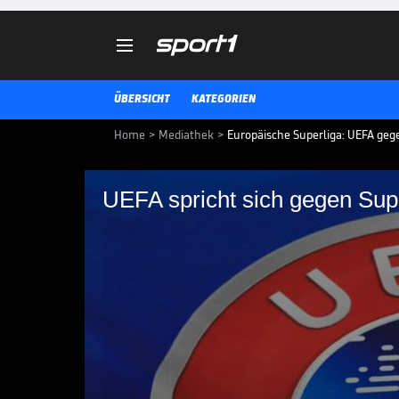

ÜBERSICHT
KATEGORIEN
Home
>
Mediathek
>
Europäische Superliga: UEFA geg
UEFA spricht sich gegen Sup
UEFA spricht sich ge
Europäische Spitzenklubs planen
Sachen eigener Liga. Die UEFA is