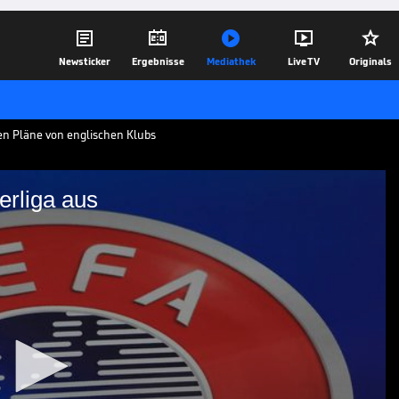





Newsticker
Ergebnisse
Mediathek
Live TV
Originals
en Pläne von englischen Klubs
erliga aus
gen Superliga aus
 offenbar einen neuen Versuch in
t dagegen.
21.10.20