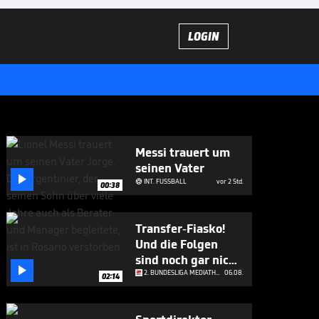
LOGIN
Messi trauert um
seinen Vater

INT. FUSSBALL
vor 2 Std.

00:38
Transfer-Fiasko!
Und die Folgen
sind noch gar nicht

abzusehen
2. BUNDESLIGA MEDIATHEK HIGHLIGHTS
06.08.
02:14