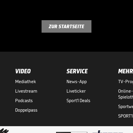
ZUR STARTSEITE
VIDEO
SERVICE
MEHR
Mediathek
News-App
TV-Pr
Livestream
Liveticker
Online
Spielo
Podcasts
Sport1 Deals
Sportw
Doppelpass
SPORT1