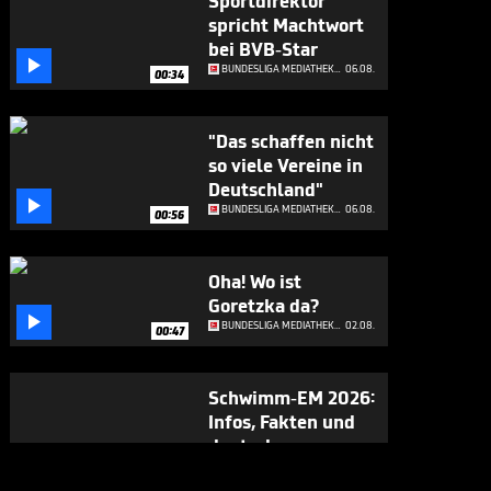
Sportdirektor
spricht Machtwort
bei BVB-Star

BUNDESLIGA MEDIATHEK HIGHLIGHTS
06.08.
00:34
"Das schaffen nicht
so viele Vereine in
Deutschland"

BUNDESLIGA MEDIATHEK HIGHLIGHTS
06.08.
00:56
Oha! Wo ist
Goretzka da?

BUNDESLIGA MEDIATHEK HIGHLIGHTS
02.08.
00:47
Schwimm-EM 2026:
Infos, Fakten und
deutsche

Medaillenhoffnungen
SCHWIMMEN
31.07.

00:57