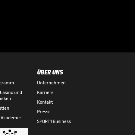
Arsenal-Star mit
Titelansage!

PREMIER LEAGUE
04.05.
00:47
ÜBER UNS
ogramm
Unternehmen
-Casino und
Karriere
theken
Kontakt
etten
Presse
 Akademie
SPORT1 Business