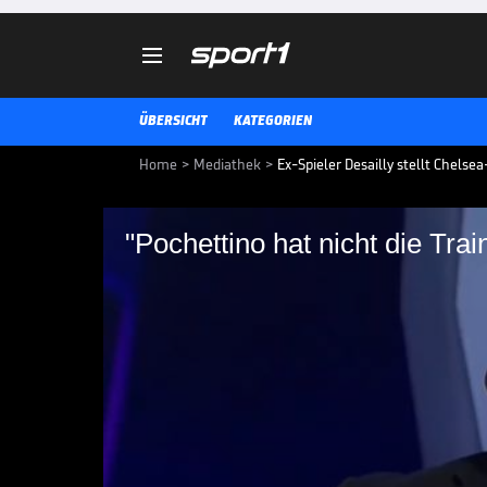

ÜBERSICHT
KATEGORIEN
Home
>
Mediathek
>
Ex-Spieler Desailly stellt Chelse
"Pochettino hat nicht die Trai
"Pochettino hat nicht
um zu helfen!"
Ist Mauricio Pochettino noch der
Chelsea? Der ehemalige Blues-Sta
für den falschen Coach.