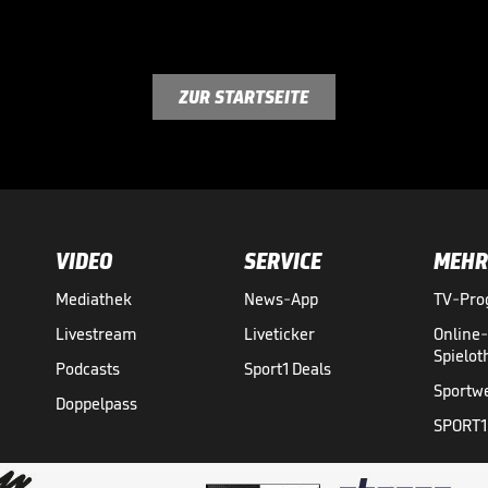
ZUR STARTSEITE
VIDEO
SERVICE
MEHR
Mediathek
News-App
TV-Pr
Livestream
Liveticker
Online
Spielo
Podcasts
Sport1 Deals
Sportw
Doppelpass
SPORT1