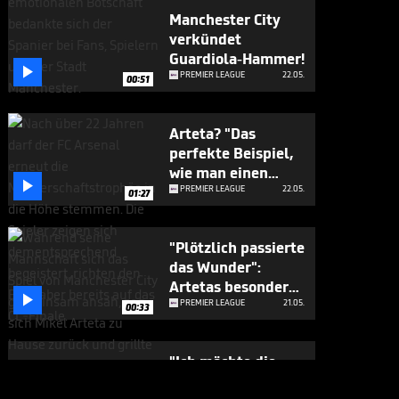
Manchester City
verkündet
Guardiola-Hammer!

PREMIER LEAGUE
22.05.
00:51
Arteta? "Das
perfekte Beispiel,
wie man einen

Verein aufbaut"
PREMIER LEAGUE
22.05.
01:27
"Plötzlich passierte
das Wunder":
Artetas besondere

Meister-Anekdote
PREMIER LEAGUE
21.05.
00:33
"Ich möchte die
Parade mit den