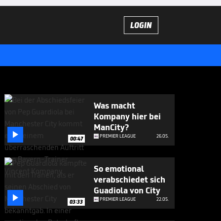
LOGIN
Was macht
Kompany hier bei
ManCity?

PREMIER LEAGUE
26.05.
00:47
So emotional
verabschiedet sich
Guadiola von City

PREMIER LEAGUE
22.05.
03:33