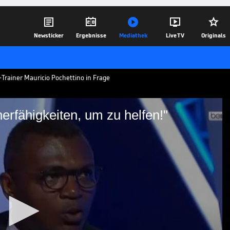





Newsticker
Ergebnisse
Mediathek
Live TV
Originals
a-Trainer Mauricio Pochettino in Frage
nerfähigkeiten, um zu helfen!"
 die Trainerfähigkeiten,
 richtige Mann auf der Trainerbank des FC
r Marcel Desailly hält den Argentinier