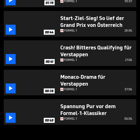

FORMEL 1
05.07.
01:19
Start-Ziel-Sieg! So lief der
Grand Prix von Österreich

FORMEL 1
28.06.
00:44
Crash! Bitteres Qualifying für
Verstappen

FORMEL 1
27.06.
00:41
Monaco-Drama für
Verstappen

FORMEL 1
07.06.
00:38
Spannung Pur vor dem
Formel-1-Klassiker

FORMEL 1
06.06.
00:49