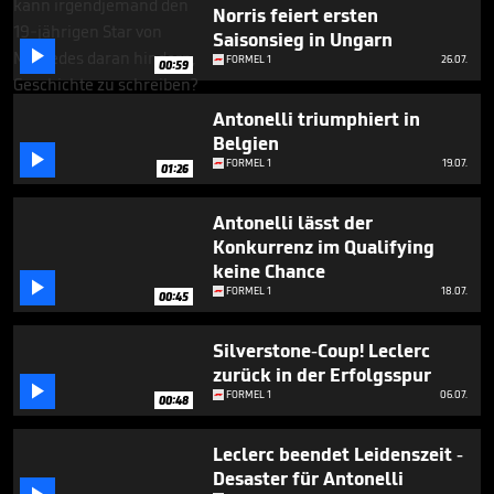
1
Norris feiert ersten
minute,
Saisonsieg in Ungarn
2

FORMEL 1
26.07.
seconds
00:59
Antonelli triumphiert in
Belgien

FORMEL 1
19.07.
01:26
Antonelli lässt der
Konkurrenz im Qualifying
keine Chance

FORMEL 1
18.07.
00:45
Silverstone-Coup! Leclerc
zurück in der Erfolgsspur

FORMEL 1
06.07.
00:48
Leclerc beendet Leidenszeit -
Desaster für Antonelli