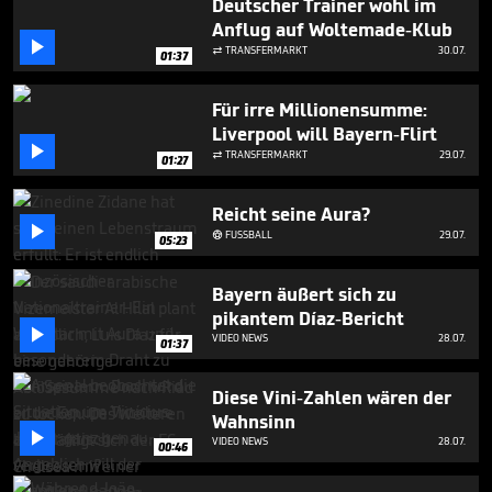
Deutscher Trainer wohl im
Anflug auf Woltemade-Klub

TRANSFERMARKT
30.07.

01:37
Für irre Millionensumme:
Liverpool will Bayern-Flirt

TRANSFERMARKT
29.07.

01:27
Reicht seine Aura?

FUSSBALL
29.07.

05:23
Bayern äußert sich zu
pikantem Díaz-Bericht

VIDEO NEWS
28.07.
01:37
Diese Vini-Zahlen wären der
Wahnsinn

VIDEO NEWS
28.07.
00:46