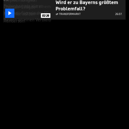
Wird er zu Bayerns größtem
Problemfall?

TRANSFERMARKT
26.07.

02:26