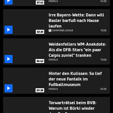

FANTALK
14.08.
01:42
Irre Bayern-Wette: Dann will
Basler barfuß nach Hause
laufen

CHAMPIONS LEAGUE
19.08.
02:20
Weidenfellers WM-Anekdote:
Als die DFB-Stars "ein paar
Caipis zuviel" tranken

FANTALK
19.08.
04:42
Hinter den Kulissen: So lief
der neue Fantalk im
Fußballmuseum

FANTALK
20.08.
03:28
Torwarträtsel beim BVB:
Warum ist Bürki wieder