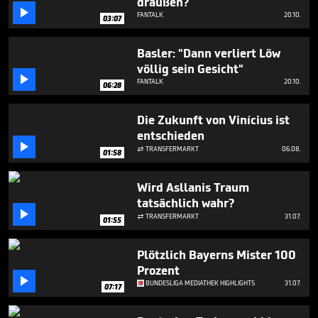
draußen?

FANTALK
20.10.
03:07
Basler: "Dann verliert Löw
völlig sein Gesicht"

FANTALK
20.10.
06:28
Die Zukunft von Vinícius ist
entschieden

TRANSFERMARKT
06.08.

01:58
Wird Asllanis Traum
tatsächlich wahr?

TRANSFERMARKT
31.07.

01:55
Plötzlich Bayerns Mister 100
Prozent

BUNDESLIGA MEDIATHEK HIGHLIGHTS
31.07.
07:17