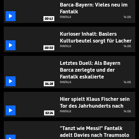
2
Barca-Bayern: Vieles neu im
minutes,
Fantalk
28

FANTALK
14.08.
seconds
00:43
Kurioser Inhalt: Baslers
Kulturbeutel sorgt für Lacher

FANTALK
14.08.
00:50
Letztes Duell: Als Bayern
Barca zerlegte und der
Fantalk eskalierte

FANTALK
14.08.
04:28
Hier spielt Klaus Fischer sein
Tor des Jahrhunderts nach

FANTALK
14.08.
02:24
"Tanzt wie Messi!" Fantalk
adelt Davies nach Traumsolo