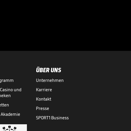
Infantino lockt mit
Milliarden:
Investorenplan der

FIFA
WM 2026
29.07.
00:53
ÜBER UNS
ogramm
Unternehmen
-Casino und
Karriere
theken
Kontakt
etten
Presse
 Akademie
SPORT1 Business