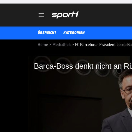

ÜBERSICHT
KATEGORIEN
Home
>
Mediathek
>
FC Barcelona: Präsident Josep Ba
Barca-Boss denkt nicht an Rüc
Barca-Boss denkt nic
Nach den Querelen um den Verble
Barcelona denkt Vereins-Chef Jo
und will sich mit dem Argentinie