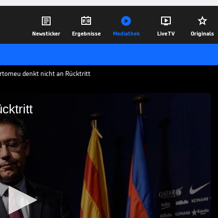





Newsticker
Ergebnisse
Mediathek
Live TV
Originals
rtomeu denkt nicht an Rücktritt
ktritt
ht an Rücktritt
ib von Superstar Lionel Messi beim FC
sep Bartomeu nicht an einen Rücktritt
r versöhnen.
20.09.20