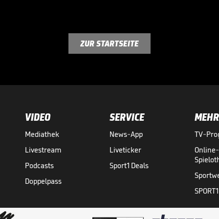
ZUR STARTSEITE
VIDEO
SERVICE
MEHR
Mediathek
News-App
TV-Pr
Livestream
Liveticker
Online
Spielo
Podcasts
Sport1 Deals
Sportw
Doppelpass
SPORT1