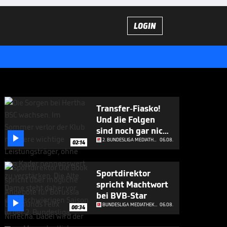
LOGIN
Transfer-Fiasko!
Und die Folgen
sind noch gar nicht

abzusehen
2. BUNDESLIGA MEDIATHEK HIGHLIGHTS
06.08.
02:14
Sportdirektor
spricht Machtwort
bei BVB-Star

BUNDESLIGA MEDIATHEK HIGHLIGHTS
06.08.
00:34