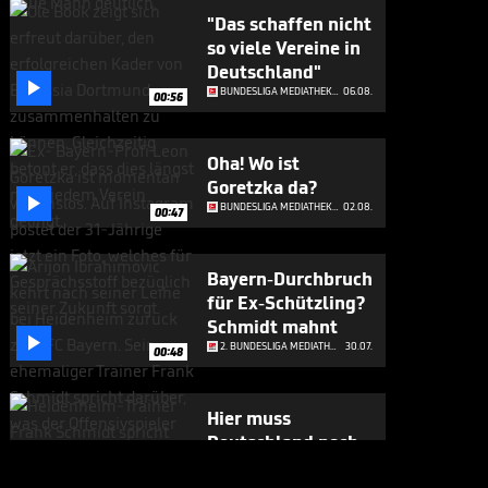
"Das schaffen nicht
so viele Vereine in
Deutschland"

BUNDESLIGA MEDIATHEK HIGHLIGHTS
06.08.
00:56
Oha! Wo ist
Goretzka da?

BUNDESLIGA MEDIATHEK HIGHLIGHTS
02.08.
00:47
Bayern-Durchbruch
für Ex-Schützling?
Schmidt mahnt

2. BUNDESLIGA MEDIATHEK HIGHLIGHTS
30.07.
00:48
Hier muss
Deutschland noch
viel vom

2. BUNDESLIGA MEDIATHEK HIGHLIGHTS
30.07.