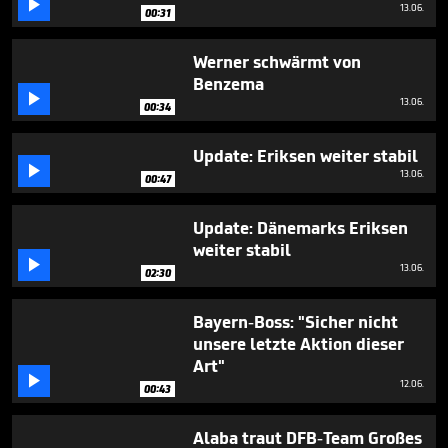

48
13.06.
00:31
seconds
Werner schwärmt von
Benzema

13.06.
00:34
Update: Eriksen weiter stabil

13.06.
00:47
Update: Dänemarks Eriksen
weiter stabil

13.06.
02:30
Bayern-Boss: "Sicher nicht
unsere letzte Aktion dieser
Art"

12.06.
00:43
Alaba traut DFB-Team Großes