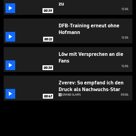
zu

12.06.
00:39
DFB-Training erneut ohne
Hofmann

12.06.
00:22
Löw mit Versprechen an die
Fans

12.06.
00:30
Zverev: So empfand ich den
Druck als Nachwuchs-Star

GRAND SLAMS
09.06.
00:47