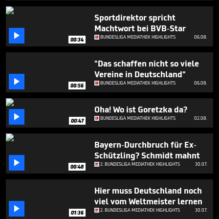
40
seconds
Sportdirektor spricht
Machtwort bei BVB-Star

BUNDESLIGA MEDIATHEK HIGHLIGHTS
06.08.
00:34
"Das schaffen nicht so viele
Vereine in Deutschland"

BUNDESLIGA MEDIATHEK HIGHLIGHTS
06.08.
00:56
Oha! Wo ist Goretzka da?

BUNDESLIGA MEDIATHEK HIGHLIGHTS
02.08.
00:47
Bayern-Durchbruch für Ex-
Schützling? Schmidt mahnt

2. BUNDESLIGA MEDIATHEK HIGHLIGHTS
30.07.
00:48
Hier muss Deutschland noch
viel vom Weltmeister lernen

2. BUNDESLIGA MEDIATHEK HIGHLIGHTS
30.07.
01:36