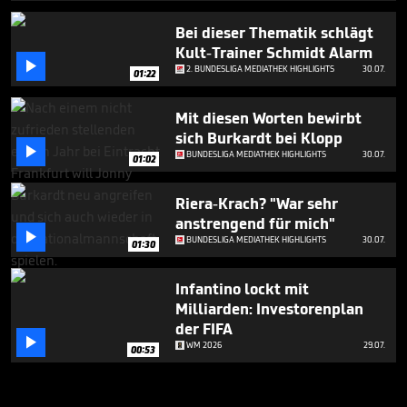
Bei dieser Thematik schlägt
Kult-Trainer Schmidt Alarm

2. BUNDESLIGA MEDIATHEK HIGHLIGHTS
30.07.
01:22
Mit diesen Worten bewirbt
sich Burkardt bei Klopp

BUNDESLIGA MEDIATHEK HIGHLIGHTS
30.07.
01:02
Riera-Krach? "War sehr
anstrengend für mich"

BUNDESLIGA MEDIATHEK HIGHLIGHTS
30.07.
01:30
Infantino lockt mit
Milliarden: Investorenplan
der FIFA

WM 2026
29.07.
00:53