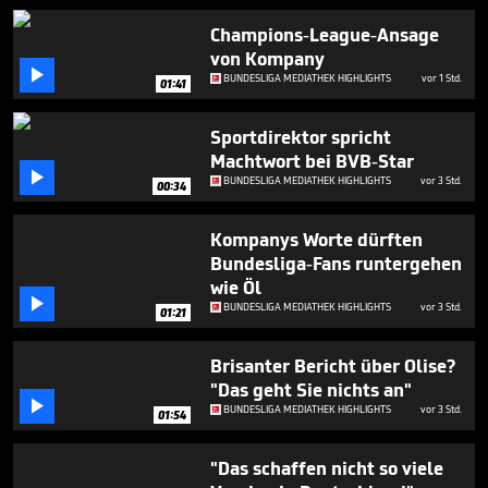
48
seconds
Champions-League-Ansage
von Kompany

BUNDESLIGA MEDIATHEK HIGHLIGHTS
vor 1 Std.
01:41
Sportdirektor spricht
Machtwort bei BVB-Star

BUNDESLIGA MEDIATHEK HIGHLIGHTS
vor 3 Std.
00:34
Kompanys Worte dürften
Bundesliga-Fans runtergehen
wie Öl

BUNDESLIGA MEDIATHEK HIGHLIGHTS
vor 3 Std.
01:21
Brisanter Bericht über Olise?
"Das geht Sie nichts an"

BUNDESLIGA MEDIATHEK HIGHLIGHTS
vor 3 Std.
01:54
"Das schaffen nicht so viele