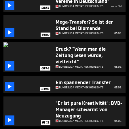
Vereine in Deutschland"

BUNDESLIGA MEDIATHEK HIGHLIGHTS
vor 4 Std.
00:56
Mega-Transfer? So ist der
Stand bei Diomande

BUNDESLIGA MEDIATHEK HIGHLIGHTS
05.08.
01:00
Druck? "Wenn man die
Zeitung lesen würde,
vielleicht"

BUNDESLIGA MEDIATHEK HIGHLIGHTS
05.08.
00:48
Ein spannender Transfer

BUNDESLIGA MEDIATHEK HIGHLIGHTS
05.08.
03:06
"Er ist pure Kreativität": BVB-
Manager schwärmt von
Neuzugang

BUNDESLIGA MEDIATHEK HIGHLIGHTS
05.08.
01:15