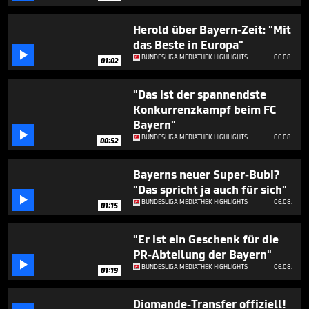
minutes,
46
seconds
Herold über Bayern-Zeit: "Mit
das Beste in Europa"

BUNDESLIGA MEDIATHEK HIGHLIGHTS
06.08.
01:02
"Das ist der spannendste
Konkurrenzkampf beim FC
Bayern"

BUNDESLIGA MEDIATHEK HIGHLIGHTS
06.08.
00:52
Bayerns neuer Super-Bubi?
"Das spricht ja auch für sich"

BUNDESLIGA MEDIATHEK HIGHLIGHTS
06.08.
01:15
"Er ist ein Geschenk für die
PR-Abteilung der Bayern"

BUNDESLIGA MEDIATHEK HIGHLIGHTS
06.08.
01:19
Diomande-Transfer offiziell!