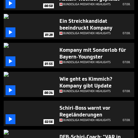

3
BUNDESLIGA MEDIATHEK HIGHLIGHTS
07.08.
00:50
minutes,
19
seconds
Ein Streichkandidat
beeindruckt Kompany

BUNDESLIGA MEDIATHEK HIGHLIGHTS
07.08.
01:29
Kompany mit Sonderlob für
Bayern-Youngster

BUNDESLIGA MEDIATHEK HIGHLIGHTS
07.08.
01:55
Wie geht es Kimmich?
Kompany gibt Update

BUNDESLIGA MEDIATHEK HIGHLIGHTS
07.08.
00:34
Schiri-Boss warnt vor
Regeländerungen

BUNDESLIGA MEDIATHEK HIGHLIGHTS
07.08.
02:56
DFB-Schiri-Coach: "VAR in