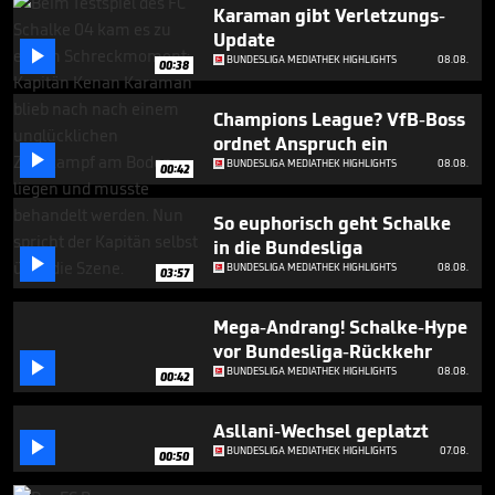
3
Karaman gibt Verletzungs-
minutes,
Update
41

BUNDESLIGA MEDIATHEK HIGHLIGHTS
08.08.
seconds
00:38
Champions League? VfB-Boss
ordnet Anspruch ein

BUNDESLIGA MEDIATHEK HIGHLIGHTS
08.08.
00:42
So euphorisch geht Schalke
in die Bundesliga

BUNDESLIGA MEDIATHEK HIGHLIGHTS
08.08.
03:57
Mega-Andrang! Schalke-Hype
vor Bundesliga-Rückkehr

BUNDESLIGA MEDIATHEK HIGHLIGHTS
08.08.
00:42
Asllani-Wechsel geplatzt

BUNDESLIGA MEDIATHEK HIGHLIGHTS
07.08.
00:50