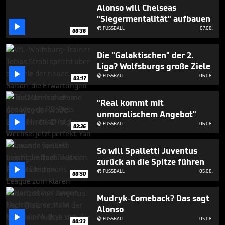
1
Alonso will Chelseas
minute,
"Siegermentalität" aufbauen
31

seconds
FUSSBALL
07.08.

00:36
Die "Galaktischen" der 2.
Liga? Wolfsburgs große Ziele

FUSSBALL
06.08.

03:17
"Real kommt mit
unmoralischem Angebot"

FUSSBALL
06.08.

02:26
So will Spalletti Juventus
zurück an die Spitze führen

FUSSBALL
05.08.

00:50
Mudryk-Comeback? Das sagt
Alonso

FUSSBALL
05.08.

00:33