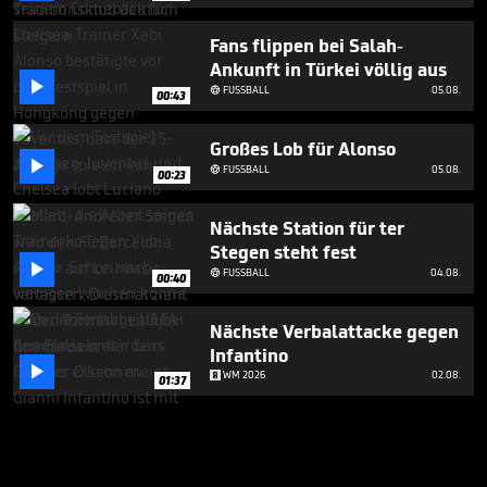
Fans flippen bei Salah-
Ankunft in Türkei völlig aus

FUSSBALL
05.08.

00:43
Großes Lob für Alonso

FUSSBALL
05.08.

00:23
Nächste Station für ter
Stegen steht fest

FUSSBALL
04.08.

00:40
Nächste Verbalattacke gegen
Infantino

WM 2026
02.08.
01:37