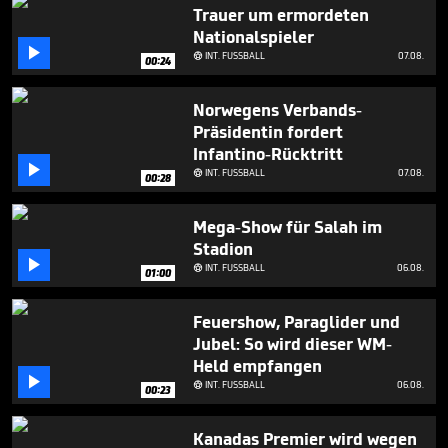
1
Trauer um ermordeten
minute,
Nationalspieler
14

seconds
INT. FUSSBALL
07.08.

00:24
Norwegens Verbands-
Präsidentin fordert
Infantino-Rücktritt

INT. FUSSBALL
07.08.

00:28
Mega-Show für Salah im
Stadion

INT. FUSSBALL
06.08.

01:00
Feuershow, Paraglider und
Jubel: So wird dieser WM-
Held empfangen

INT. FUSSBALL
06.08.

00:23
Kanadas Premier wird wegen