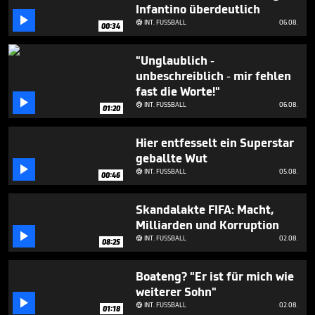
Infantino überdeutlich

INT. FUSSBALL
06.08.

00:34
"Unglaublich -
unbeschreiblich - mir fehlen
fast die Worte!"

INT. FUSSBALL
06.08.

01:20
Hier entfesselt ein Superstar
geballte Wut

INT. FUSSBALL
05.08.

00:46
Skandalakte FIFA: Macht,
Milliarden und Korruption

INT. FUSSBALL
02.08.

08:25
Boateng? "Er ist für mich wie
weiterer Sohn"

INT. FUSSBALL
02.08.

01:18