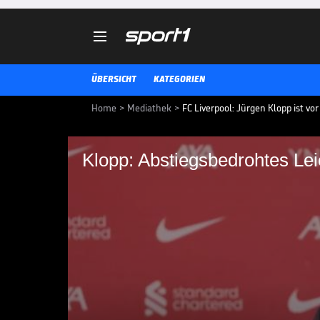

ÜBERSICHT
KATEGORIEN
Home
>
Mediathek
>
FC Liverpool: Jürgen Klopp ist vo
Klopp: Abstiegsbedro
allen Mitteln kämpf
Liverpool-Trainer Jürgen Klopp 
gegen das abstiegsbedrohte Team 
einen harten Kampf ein.