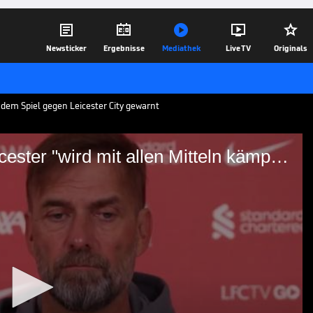





Newsticker
Ergebnisse
Mediathek
Live TV
Originals
r dem Spiel gegen Leicester City gewarnt
Klopp: Abstiegsbedrohtes Leicester "wird mit allen Mitteln kämpfen"
htes Leicester "wird mit
en"
warnt seine Mannschaft vor dem Duell
von Leicester City und stellt sich auf