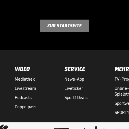
ZUR STARTSEITE
VIDEO
SERVICE
MEHR
Mediathek
News-App
TV-Pr
Livestream
Liveticker
Online
Spielo
Podcasts
Sport1 Deals
Sportw
Doppelpass
SPORT1