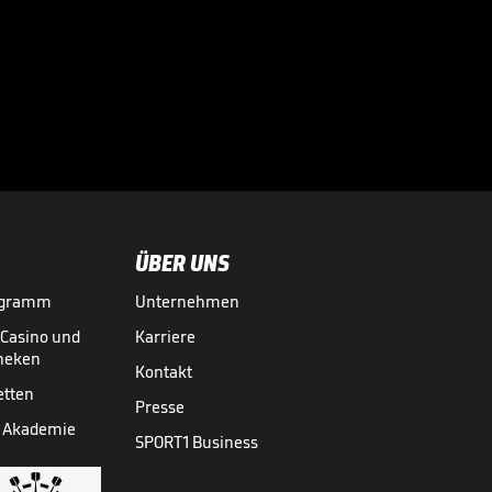
Real-Wechsel? So
ist der Stand bei
Rodri

01.08.
00:31
ÜBER UNS
ogramm
Unternehmen
-Casino und
Karriere
theken
Kontakt
etten
Presse
 Akademie
SPORT1 Business