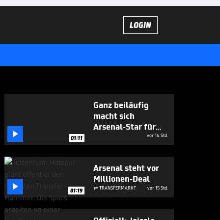
LOGIN
Ganz beiläufig
macht sich
Arsenal-Star für

Vini Jr. stark
vor 14 Std.
01:11
Arsenal steht vor
Millionen-Deal

TRANSFERMARKT
vor 15 Std.

01:19