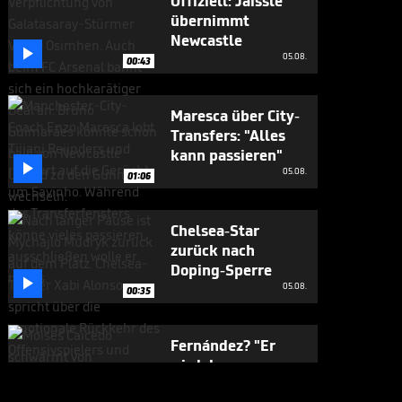
Offiziell: Jaissle
übernimmt
Newcastle

05.08.
00:43
Maresca über City-
Transfers: "Alles
kann passieren"

05.08.
01:06
Chelsea-Star
zurück nach
Doping-Sperre

05.08.
00:35
Fernández? "Er
wird das ganz
sicher nicht tun"

05.08.