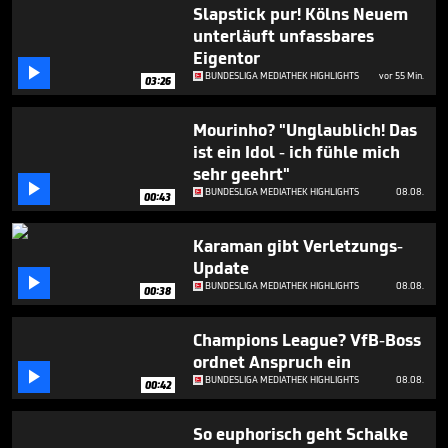
47
Slapstick pur! Kölns Neuem
seconds
unterläuft unfassbares
Eigentor

BUNDESLIGA MEDIATHEK HIGHLIGHTS
vor 55 Min.
03:26
Mourinho? "Unglaublich! Das
ist ein Idol - ich fühle mich
sehr geehrt"

BUNDESLIGA MEDIATHEK HIGHLIGHTS
08.08.
00:43
Karaman gibt Verletzungs-
Update

BUNDESLIGA MEDIATHEK HIGHLIGHTS
08.08.
00:38
Champions League? VfB-Boss
ordnet Anspruch ein

BUNDESLIGA MEDIATHEK HIGHLIGHTS
08.08.
00:42
So euphorisch geht Schalke