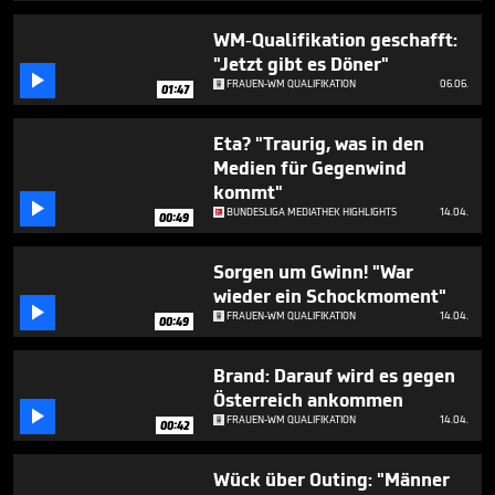
1
minute,
WM-Qualifikation geschafft:
40
"Jetzt gibt es Döner"
seconds

FRAUEN-WM QUALIFIKATION
06.06.
01:47
Eta? "Traurig, was in den
Medien für Gegenwind
kommt"

BUNDESLIGA MEDIATHEK HIGHLIGHTS
14.04.
00:49
Sorgen um Gwinn! "War
wieder ein Schockmoment"

FRAUEN-WM QUALIFIKATION
14.04.
00:49
Brand: Darauf wird es gegen
Österreich ankommen

FRAUEN-WM QUALIFIKATION
14.04.
00:42
Wück über Outing: "Männer