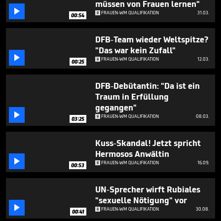
müssen von Frauen lernen"

FRAUEN-WM QUALIFIKATION
31.03.
00:54
DFB-Team wieder Weltspitze?
"Das war kein Zufall"

FRAUEN-WM QUALIFIKATION
12.03.
00:25
DFB-Debütantin: "Da ist ein
Traum in Erfüllung
gegangen"

FRAUEN-WM QUALIFIKATION
08.03.
03:25
Kuss-Skandal! Jetzt spricht
Hermosos Anwältin

FRAUEN-WM QUALIFIKATION
16.09.
00:53
UN-Sprecher wirft Rubiales
"sexuelle Nötigung" vor

FRAUEN-WM QUALIFIKATION
30.08.
00:41