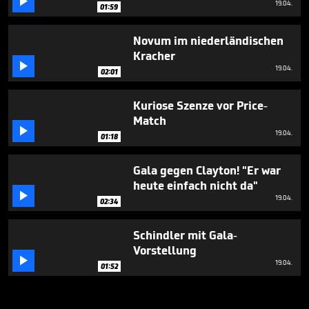

19.04.
01:59
Novum im niederländischen
Kracher

19.04.
02:01
Kuriose Szenze vor Price-
Match

19.04.
01:18
Gala gegen Clayton! "Er war
heute einfach nicht da"

19.04.
02:34
Schindler mit Gala-
Vorstellung

19.04.
01:52