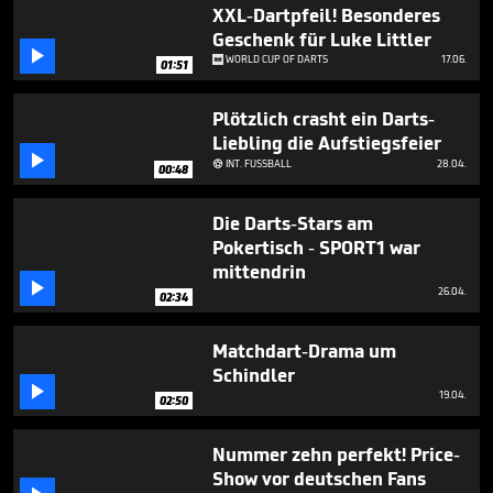
1
XXL-Dartpfeil! Besonderes
minute,
Geschenk für Luke Littler
46

WORLD CUP OF DARTS
17.06.
seconds
01:51
Plötzlich crasht ein Darts-
Liebling die Aufstiegsfeier

INT. FUSSBALL
28.04.

00:48
Die Darts-Stars am
Pokertisch - SPORT1 war
mittendrin

26.04.
02:34
Matchdart-Drama um
Schindler

19.04.
02:50
Nummer zehn perfekt! Price-
Show vor deutschen Fans