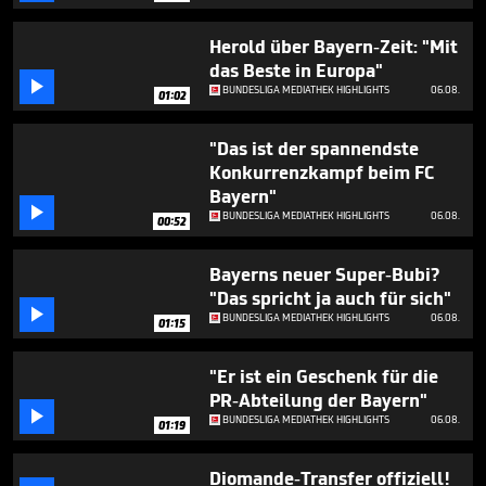
minute,
52
seconds
Herold über Bayern-Zeit: "Mit
das Beste in Europa"

BUNDESLIGA MEDIATHEK HIGHLIGHTS
06.08.
01:02
"Das ist der spannendste
Konkurrenzkampf beim FC
Bayern"

BUNDESLIGA MEDIATHEK HIGHLIGHTS
06.08.
00:52
Bayerns neuer Super-Bubi?
"Das spricht ja auch für sich"

BUNDESLIGA MEDIATHEK HIGHLIGHTS
06.08.
01:15
"Er ist ein Geschenk für die
PR-Abteilung der Bayern"

BUNDESLIGA MEDIATHEK HIGHLIGHTS
06.08.
01:19
Diomande-Transfer offiziell!